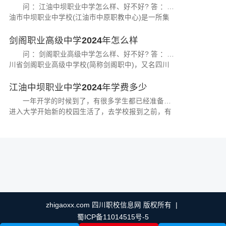
问 ：江油中坝职业中学怎么样、好不好? 答 ：江
油市中坝职业中学校(江油市中原职教中心)是一所集
学历教育、职业培训、技能鉴定、推荐就业、技术推
广为一体的省级重点职业中学。...
剑阁职业高级中学2024年怎么样
问 ：剑阁职业高级中学怎么样、好不好? 答 ：四
川省剑阁职业高级中学校(简称剑阁职中)，又名四川
省剑阁县职业中专学校、广元市剑门关龙江技工学
校，拥有剑阁县普安镇(老县城)和...
江油中坝职业中学2024年学费多少
一年开学的时候到了，有很多学生都已经准备好
进入大学开始新的校园生活了，去学校报到之前，有
不少的学生对学校的学费和收费标准都不是很清楚，
很多去读江油中坝职业中学的学...
zhigaoxx.com 四川职校信息网 版权所有 |
蜀ICP备11014515号-5