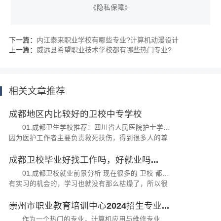
《隐私保障》
下一篇：
内江泰来职业学校有哪些专业?计算机动漫设计
上一篇：
威远县希望职业技术学校都有哪些热门专业?
相关文章推荐
成都地区内比较好的卫校中专学校
01.成都卫生学校推荐：四川省人民医院护士学校
因为医护工作者主要负责救死扶伤，得到很多人的尊
重，有很多同学都想报考 卫校 ，而成都作为一个发
展脚步迅速的城市，能够选择在...
成都卫校毕业好找工作吗，好就业吗...
01.成都卫校就业前景分析 现在很多的 卫校 都是
有实习的机会的，学习也就没有那么枯燥了，所以很
多同学都愿意报考卫校，对于读卫校的同学来说，最
关心莫过于学校的就业情况，近...
崇州市职业教育培训中心2024招生专业...
作为一个热门的专业，计算机应用与维修专业逐