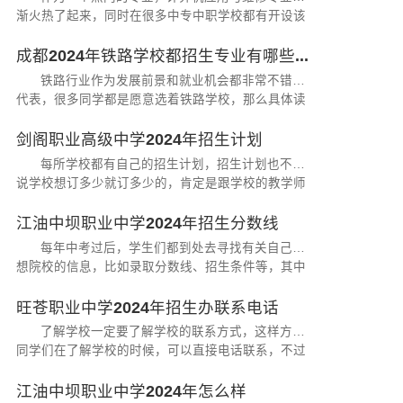
渐火热了起来，同时在很多中专中职学校都有开设该
专业。而今很多学校对该专业的招生要求并不高，而
在四川的崇州市职业教育培训中...
成都2024年铁路学校都招生专业有哪些...
铁路行业作为发展前景和就业机会都非常不错的
代表，很多同学都是愿意选着铁路学校，那么具体读
铁路学校选择哪些专业比较好呢?最近有同学也在咨
询，现在中职升学网职教网小编，...
剑阁职业高级中学2024年招生计划
每所学校都有自己的招生计划，招生计划也不是
说学校想订多少就订多少的，肯定是跟学校的教学师
资、教学环境相对比的，同学们在选择学校的时候一
定要多加仔细了解学校的招生计...
江油中坝职业中学2024年招生分数线
每年中考过后，学生们都到处去寻找有关自己理
想院校的信息，比如录取分数线、招生条件等，其中
录取分数线是大家最关注的信息之一了，其中绵阳地
区的招生分数线也是大家比较关...
旺苍职业中学2024年招生办联系电话
了解学校一定要了解学校的联系方式，这样方便
同学们在了解学校的时候，可以直接电话联系，不过
也要注意时间，周末期间是不会有老师接电话的，一
定要注意时间拨打电话，下面小...
江油中坝职业中学2024年怎么样