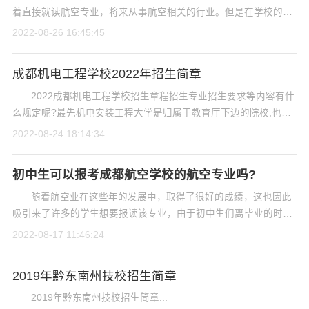
着直接就读航空专业，将来从事航空相关的行业。但是在学校的选
择上，很多的家长和孩子都很迷茫。那么初中生在成都学...
2022-08-26 16:45:45
成都机电工程学校2022年招生简章
2022成都机电工程学校招生章程招生专业招生要求等内容有什
么规定呢?最先机电安装工程大学是归属于教育厅下边的院校,也是
很受家长的热烈欢迎,针对成都机电工程学校,许多家长也有不...
2022-08-24 18:14:34
初中生可以报考成都航空学校的航空专业吗?
随着航空业在这些年的发展中，取得了很好的成绩，这也因此
吸引来了许多的学生想要报读该专业，由于初中生们离毕业的时间
已经快要到了，许多学生最近就在咨询自己能不能报读成...
2022-08-17 11:46:24
2019年黔东南州技校招生简章
2019年黔东南州技校招生简章...