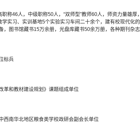
高职称46人，中级职称50人，“双师型”教师60人，师资力量雄
有教学实习、实训基地5个实验实习车间二十余个，建有校现代化
，图书馆藏书15万余册，光盘库藏书50余万册，各种期刊杂志2
位标兵
改革和教材建设规划》课题组成单位
中西南华北地区粮食类学校政研会副会长单位