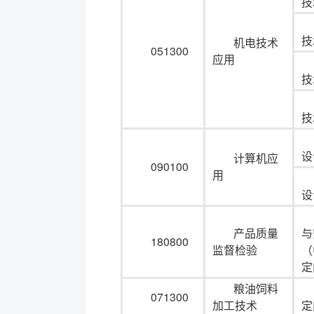
技
技
机电技术
051300
应用
技
技
设
计算机应
090100
用
设
产品质量
与
180800
监督检验
（
定
粮油饲料
071300
加工技术
定