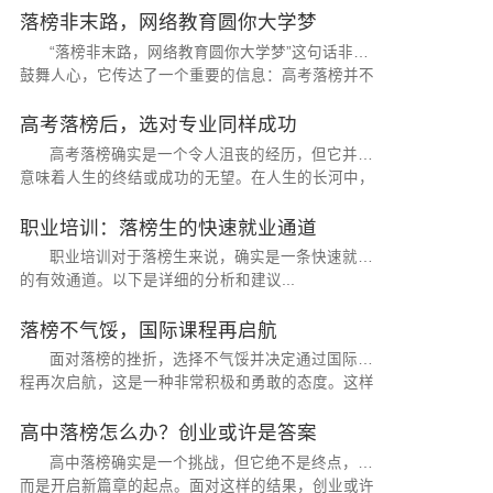
落榜非末路，网络教育圆你大学梦
“落榜非末路，网络教育圆你大学梦”这句话非常
鼓舞人心，它传达了一个重要的信息：高考落榜并不
意味着梦想的终结，网络教育为那些渴望继续深造的
人们提供了另一种实现大学梦...
高考落榜后，选对专业同样成功
高考落榜确实是一个令人沮丧的经历，但它并不
意味着人生的终结或成功的无望。在人生的长河中，
选择适合自己的专业和道路，对于实现个人价值和成
功至关重要。...
职业培训：落榜生的快速就业通道
职业培训对于落榜生来说，确实是一条快速就业
的有效通道。以下是详细的分析和建议...
落榜不气馁，国际课程再启航
面对落榜的挫折，选择不气馁并决定通过国际课
程再次启航，这是一种非常积极和勇敢的态度。这样
的决定不仅展现了你对未来的坚定信念...
高中落榜怎么办？创业或许是答案
高中落榜确实是一个挑战，但它绝不是终点，反
而是开启新篇章的起点。面对这样的结果，创业或许