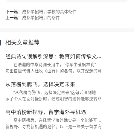
下一篇：
成都单招培训学校的具体条件
上一篇：
成都单招培训的条件
相关文章推荐
经典诗句误解引深思：教育如何传承文...
在浩瀚的中华诗词长河中，"停车坐爱枫林晚"这
句出自唐代诗人杜牧《山行》的名句，以其深邃的意
境和优美的画面感，千百年来一直为世人所传颂...
从落榜到腾飞，选择决定未来
“从落榜到腾飞，选择决定未来”这句话深刻地揭
示了个人在面对挫折时，通过明智的选择能够逆转命
运，开启成功之路的重要性。...
高中落榜新视野，留学海外寻机遇
高中落榜后，选择留学海外确实是一个能够开启
新视野、寻找新机遇的途径。以下是一些关于留学海
外的建议和考虑因素...