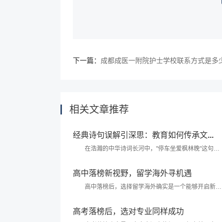
下一篇：
成都成医一附院护士学校联系方式是多
相关文章推荐
经典诗句误解引深思：教育如何传承文...
在浩瀚的中华诗词长河中，"停车坐爱枫林晚"这句出
自唐代诗人杜牧《山行》的名句，以其深邃的意境和优美
的画面感，千百年来一直为世人所传颂...
高中落榜新视野，留学海外寻机遇
高中落榜后，选择留学海外确实是一个能够开启新视
野、寻找新机遇的途径。以下是一些关于留学海外的建议
和考虑因素...
高考落榜后，选对专业同样成功