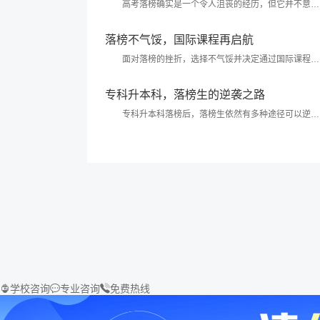
高考落榜确实是一个令人沮丧的经历，但它并不意味
着人生的终结或成功的无望。在人生的长河中，选择适合
自己的专业和道路，对于实现个人价值和成功至关重
落榜不气馁，国际课程再启航
要。...
面对落榜的挫折，选择不气馁并决定通过国际课程再
次启航，这是一种非常积极和勇敢的态度。这样的决定不
仅展现了你对未来的坚定信念...
专科升本科，落榜生的逆袭之路
专科升本科落榜后，落榜生依然有多种途径可以逆
袭，实现自我提升和职业发展的目标。以下是一些具体的
逆袭之路...
学校咨询
专业咨询
免费热线


