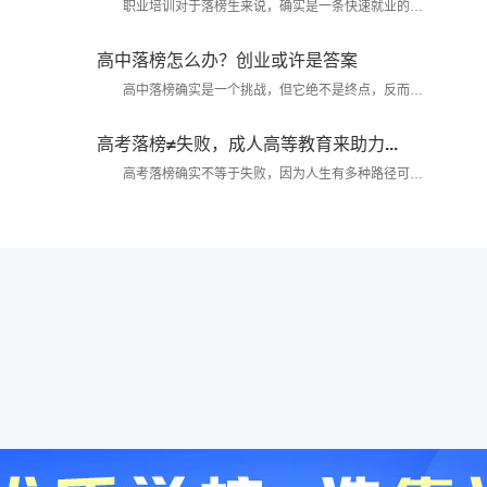
职业培训对于落榜生来说，确实是一条快速就业的有
效通道。以下是详细的分析和建议...
高中落榜怎么办？创业或许是答案
高中落榜确实是一个挑战，但它绝不是终点，反而是
开启新篇章的起点。面对这样的结果，创业或许是一个值
得考虑的选择...
高考落榜≠失败，成人高等教育来助力...
高考落榜确实不等于失败，因为人生有多种路径可以
通向成功。成人高等教育作为一种重要的教育形式，为高
考落榜生提供了继续深造、实现自我价值的机会。...