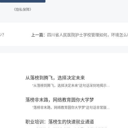
《隐私保障》
少？
上一篇：
四川省人民医院护士学校管理如何，环境怎么
从落榜到腾飞，选择决定未来
“从落榜到腾飞，选择决定未来”这句话深刻地揭示了
个人在面对挫折时，通过明智的选择能够逆转命运，开启
成功之路的重要性。...
落榜非末路，网络教育圆你大学梦
“落榜非末路，网络教育圆你大学梦”这句话非常鼓舞
人心，它传达了一个重要的信息：高考落榜并不意味着梦
想的终结，网络教育为那些渴望继续深造的人们提供了另
职业培训：落榜生的快速就业通道
一种实现大学梦...