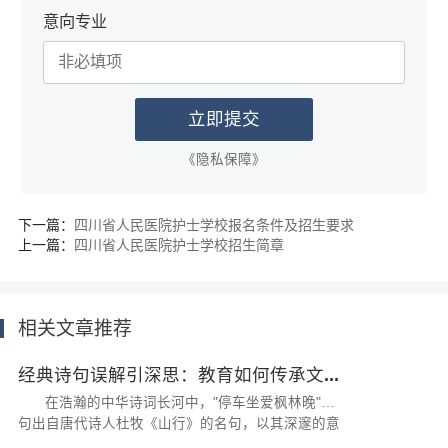
意向专业
《隐私保障》
下一篇：
四川省人民医院护士学校报名条件及招生要求
上一篇：
四川省人民医院护士学校招生简章
相关文章推荐
经典诗句误解引深思：教育如何传承文...
在浩瀚的中华诗词长河中，"停车坐爱枫林晚"这
句出自唐代诗人杜牧《山行》的名句，以其深邃的意
境和优美的画面感，千百年来一直为世人所传颂...