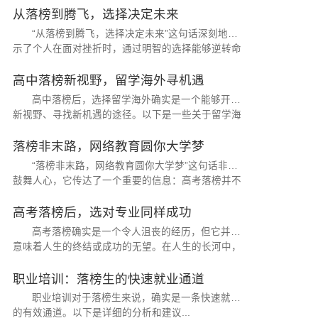
从落榜到腾飞，选择决定未来
“从落榜到腾飞，选择决定未来”这句话深刻地揭
示了个人在面对挫折时，通过明智的选择能够逆转命
运，开启成功之路的重要性。...
高中落榜新视野，留学海外寻机遇
高中落榜后，选择留学海外确实是一个能够开启
新视野、寻找新机遇的途径。以下是一些关于留学海
外的建议和考虑因素...
落榜非末路，网络教育圆你大学梦
“落榜非末路，网络教育圆你大学梦”这句话非常
鼓舞人心，它传达了一个重要的信息：高考落榜并不
意味着梦想的终结，网络教育为那些渴望继续深造的
人们提供了另一种实现大学梦...
高考落榜后，选对专业同样成功
高考落榜确实是一个令人沮丧的经历，但它并不
意味着人生的终结或成功的无望。在人生的长河中，
选择适合自己的专业和道路，对于实现个人价值和成
功至关重要。...
职业培训：落榜生的快速就业通道
职业培训对于落榜生来说，确实是一条快速就业
的有效通道。以下是详细的分析和建议...