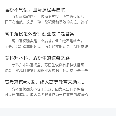
落榜不气馁，国际课程再启航
面对落榜的挫折，选择不气馁并决定通过国际课
程再次启航，这是一种非常积极和勇敢的态度。这样
的决定不仅展现了你对未来的坚定信念...
高中落榜怎么办？创业或许是答案
高中落榜确实是一个挑战，但它绝不是终点，反
而是开启新篇章的起点。面对这样的结果，创业或许
是一个值得考虑的选择...
专科升本科，落榜生的逆袭之路
专科升本科落榜后，落榜生依然有多种途径可以
逆袭，实现自我提升和职业发展的目标。以下是一些
具体的逆袭之路...
高考落榜≠失败，成人高等教育来助力...
高考落榜确实不等于失败，因为人生有多种路径
可以通向成功。成人高等教育作为一种重要的教育形
式，为高考落榜生提供了继续深造、实现自我价值的
机会。...